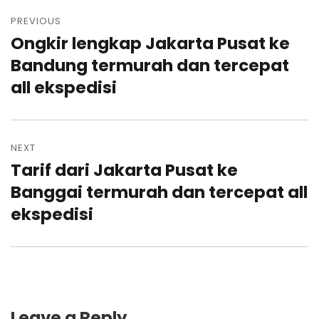
Post
navigation
PREVIOUS
Ongkir lengkap Jakarta Pusat ke
Previous
post:
Bandung termurah dan tercepat
all ekspedisi
NEXT
Tarif dari Jakarta Pusat ke
Next
post:
Banggai termurah dan tercepat all
ekspedisi
Leave a Reply