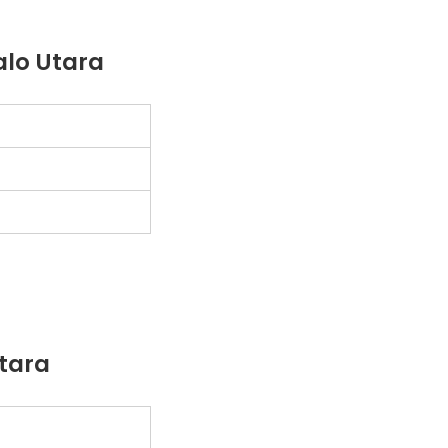
alo Utara
Utara