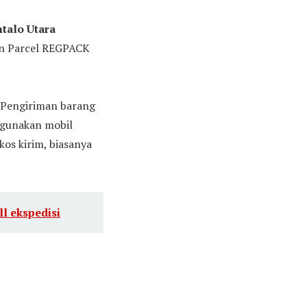
ntalo Utara
on Parcel REGPACK
. Pengiriman barang
ggunakan mobil
kos kirim, biasanya
ll ekspedisi