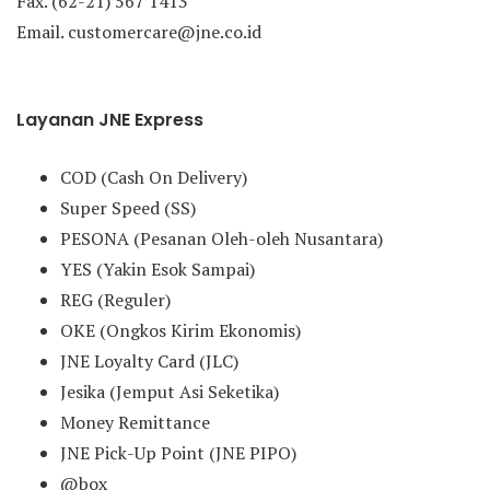
Fax. (62-21) 567 1413
Email. customercare@jne.co.id
Layanan JNE Express
COD (Cash On Delivery)
Super Speed (SS)
PESONA (Pesanan Oleh-oleh Nusantara)
YES (Yakin Esok Sampai)
REG (Reguler)
OKE (Ongkos Kirim Ekonomis)
JNE Loyalty Card (JLC)
Jesika (Jemput Asi Seketika)
Money Remittance
JNE Pick-Up Point (JNE PIPO)
@box