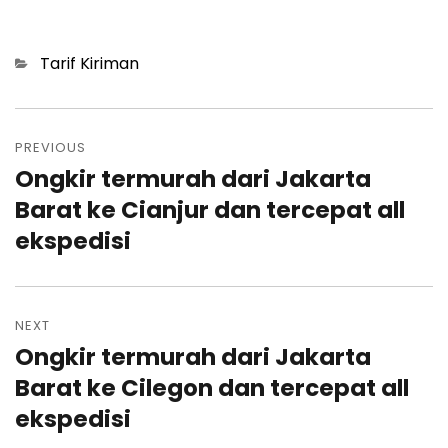
Categories
Tarif Kiriman
Post
navigation
PREVIOUS
Ongkir termurah dari Jakarta
Previous
post:
Barat ke Cianjur dan tercepat all
ekspedisi
NEXT
Ongkir termurah dari Jakarta
Next
post:
Barat ke Cilegon dan tercepat all
ekspedisi