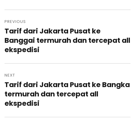
Post
navigation
PREVIOUS
Tarif dari Jakarta Pusat ke
Previous
post:
Banggai termurah dan tercepat all
ekspedisi
NEXT
Tarif dari Jakarta Pusat ke Bangka
Next
post:
termurah dan tercepat all
ekspedisi