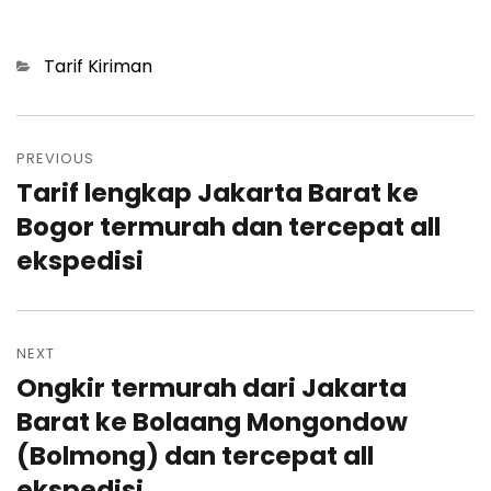
Categories
Tarif Kiriman
Post
navigation
PREVIOUS
Tarif lengkap Jakarta Barat ke
Previous
post:
Bogor termurah dan tercepat all
ekspedisi
NEXT
Ongkir termurah dari Jakarta
Next
post:
Barat ke Bolaang Mongondow
(Bolmong) dan tercepat all
ekspedisi