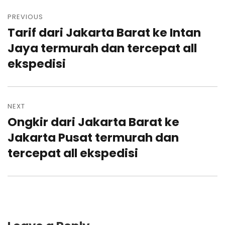
Post
navigation
PREVIOUS
Tarif dari Jakarta Barat ke Intan
Previous
post:
Jaya termurah dan tercepat all
ekspedisi
NEXT
Ongkir dari Jakarta Barat ke
Next
post:
Jakarta Pusat termurah dan
tercepat all ekspedisi