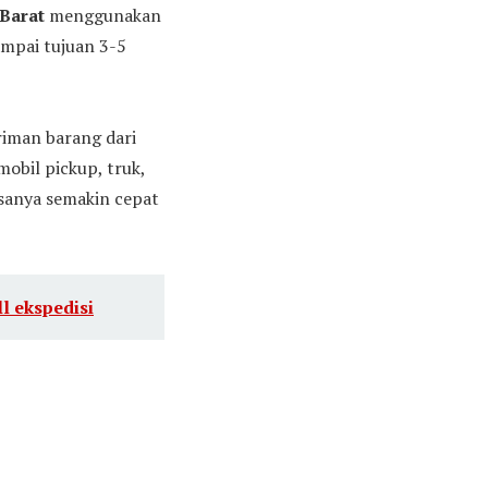
 Barat
menggunakan
ampai tujuan 3-5
riman barang dari
obil pickup, truk,
iasanya semakin cepat
l ekspedisi