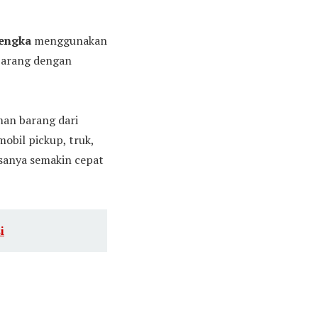
lengka
menggunakan
 Barang dengan
man barang dari
obil pickup, truk,
iasanya semakin cepat
i