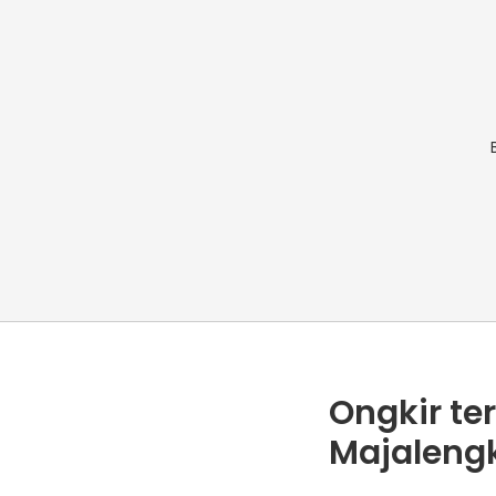
Ongkir te
Majalengk