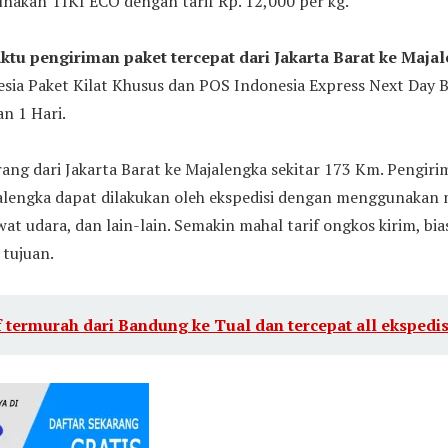
akan TIKI ECO dengan tarif Rp. 12,000 per kg.
ktu pengiriman paket tercepat dari Jakarta Barat ke Maja
esia Paket Kilat Khusus dan POS Indonesia Express Next Day
an 1 Hari.
ang dari Jakarta Barat ke Majalengka sekitar 173 Km. Pengiri
alengka dapat dilakukan oleh ekspedisi dengan menggunakan m
awat udara, dan lain-lain. Semakin mahal tarif ongkos kirim, b
 tujuan.
f termurah dari Bandung ke Tual dan tercepat all ekspedis