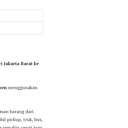
i Jakarta Barat ke
pen
menggunakan
iman barang dari
l pickup, truk, bus,
ya semakin cepat juga