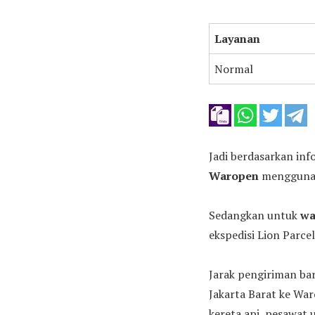
Layanan
Normal
Jadi berdasarkan inf
Waropen
menggunaka
Sedangkan untuk
wa
ekspedisi Lion Parce
Jarak pengiriman bar
Jakarta Barat ke Wa
kereta api, pesawat 