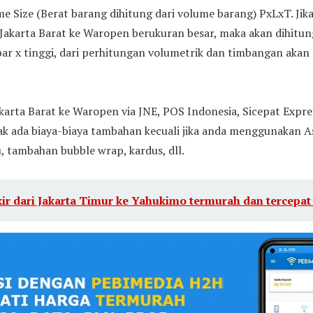
e Size (Berat barang dihitung dari volume barang) PxLxT. Jik
 Jakarta Barat ke Waropen berukuran besar, maka akan dihitu
bar x tinggi, dari perhitungan volumetrik dan timbangan akan
karta Barat ke Waropen via JNE, POS Indonesia, Sicepat Expres
ak ada biaya-biaya tambahan kecuali jika anda menggunakan A
, tambahan bubble wrap, kardus, dll.
ir dari Jakarta Timur ke Yahukimo termurah dan tercepat 