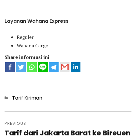
Layanan Wahana Express
Reguler
Wahana Cargo
Share informasi ini
Categories
Tarif Kiriman
Post
navigation
PREVIOUS
Tarif dari Jakarta Barat ke Bireuen
Previous