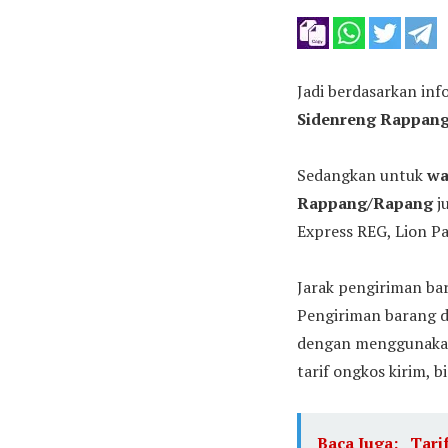
Jadi berdasarkan inf
Sidenreng Rappan
Sedangkan untuk
wa
Rappang/Rapang
j
Express REG, Lion P
Jarak pengiriman ba
Pengiriman barang d
dengan menggunakan m
tarif ongkos kirim, 
Baca Juga:
Tari