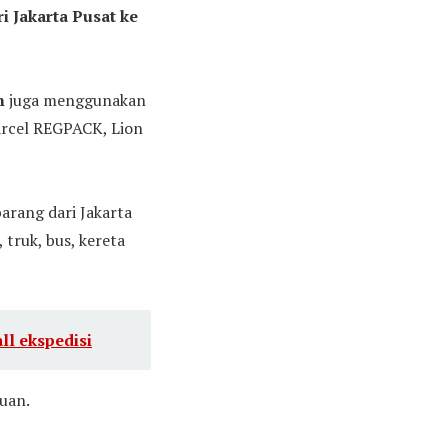
i Jakarta Pusat ke
m
juga menggunakan
arcel REGPACK, Lion
arang dari Jakarta
truk, bus, kereta
ll ekspedisi
juan.