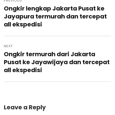
navigation
PREVIOUS
Ongkir lengkap Jakarta Pusat ke
Previous
post:
Jayapura termurah dan tercepat
all ekspedisi
NEXT
Ongkir termurah dari Jakarta
Next
post:
Pusat ke Jayawijaya dan tercepat
all ekspedisi
Leave a Reply