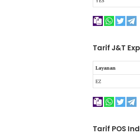
YES
Tarif J&T Ex
Layanan
EZ
Tarif POS In