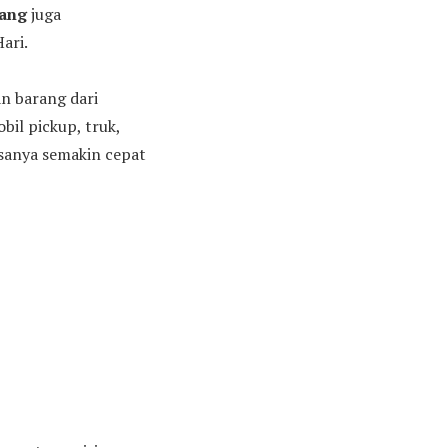
pang
juga
ari.
an barang dari
il pickup, truk,
iasanya semakin cepat