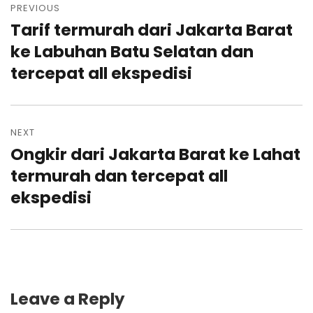
navigation
PREVIOUS
Tarif termurah dari Jakarta Barat
Previous
post:
ke Labuhan Batu Selatan dan
tercepat all ekspedisi
NEXT
Ongkir dari Jakarta Barat ke Lahat
Next
post:
termurah dan tercepat all
ekspedisi
Leave a Reply