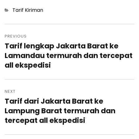
Categories
Tarif Kiriman
Post
navigation
PREVIOUS
Tarif lengkap Jakarta Barat ke
Previous
post:
Lamandau termurah dan tercepat
all ekspedisi
NEXT
Tarif dari Jakarta Barat ke
Next
post:
Lampung Barat termurah dan
tercepat all ekspedisi