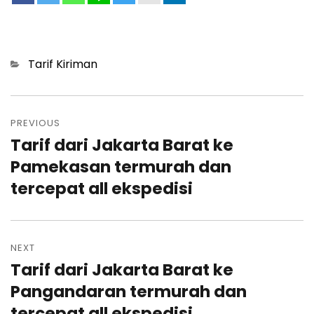
Categories
Tarif Kiriman
Post
navigation
PREVIOUS
Tarif dari Jakarta Barat ke
Previous
post:
Pamekasan termurah dan
tercepat all ekspedisi
NEXT
Tarif dari Jakarta Barat ke
Next
post:
Pangandaran termurah dan
tercepat all ekspedisi