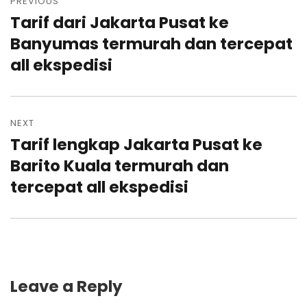
navigation
PREVIOUS
Tarif dari Jakarta Pusat ke
Previous
post:
Banyumas termurah dan tercepat
all ekspedisi
NEXT
Tarif lengkap Jakarta Pusat ke
Next
post:
Barito Kuala termurah dan
tercepat all ekspedisi
Leave a Reply