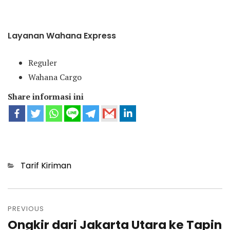
Layanan Wahana Express
Reguler
Wahana Cargo
Share informasi ini
Categories
Tarif Kiriman
Post
navigation
PREVIOUS
Ongkir dari Jakarta Utara ke Tapin
Previous