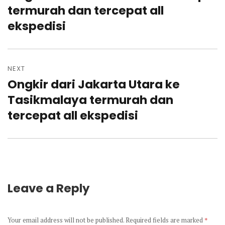
post:
termurah dan tercepat all
ekspedisi
NEXT
Ongkir dari Jakarta Utara ke
Next
post:
Tasikmalaya termurah dan
tercepat all ekspedisi
Leave a Reply
Your email address will not be published.
Required fields are marked
*