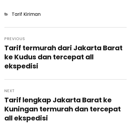
Categories
Tarif Kiriman
Post
navigation
PREVIOUS
Tarif termurah dari Jakarta Barat
Previous
post:
ke Kudus dan tercepat all
ekspedisi
NEXT
Tarif lengkap Jakarta Barat ke
Next
post:
Kuningan termurah dan tercepat
all ekspedisi