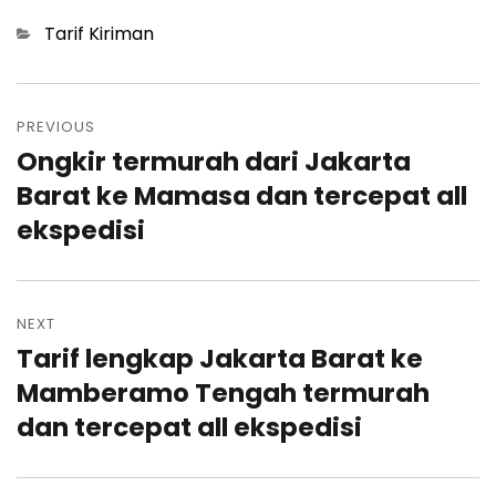
Categories
Tarif Kiriman
Post
navigation
PREVIOUS
Ongkir termurah dari Jakarta
Previous
post:
Barat ke Mamasa dan tercepat all
ekspedisi
NEXT
Tarif lengkap Jakarta Barat ke
Next
post:
Mamberamo Tengah termurah
dan tercepat all ekspedisi