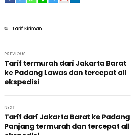
Categories
Tarif Kiriman
Post
navigation
PREVIOUS
Tarif termurah dari Jakarta Barat
Previous
post:
ke Padang Lawas dan tercepat all
ekspedisi
NEXT
Tarif dari Jakarta Barat ke Padang
Next
post:
Panjang termurah dan tercepat all