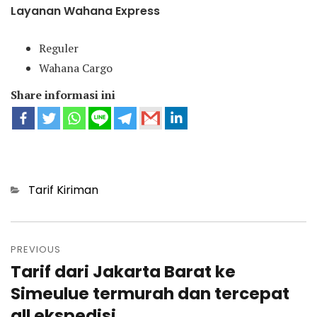
Layanan Wahana Express
Reguler
Wahana Cargo
Share informasi ini
Categories
Tarif Kiriman
Post
navigation
PREVIOUS
Tarif dari Jakarta Barat ke
Previous
post:
Simeulue termurah dan tercepat
all ekspedisi