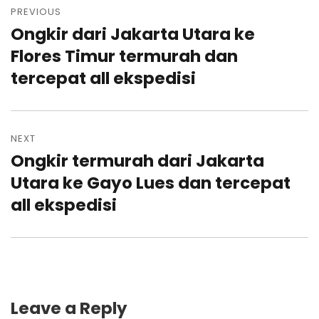
navigation
PREVIOUS
Ongkir dari Jakarta Utara ke
Previous
post:
Flores Timur termurah dan
tercepat all ekspedisi
NEXT
Ongkir termurah dari Jakarta
Next
post:
Utara ke Gayo Lues dan tercepat
all ekspedisi
Leave a Reply