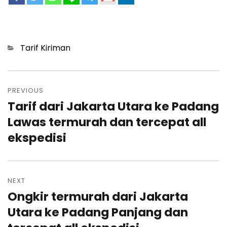
Categories
Tarif Kiriman
Post
navigation
PREVIOUS
Tarif dari Jakarta Utara ke Padang
Previous
post:
Lawas termurah dan tercepat all
ekspedisi
NEXT
Ongkir termurah dari Jakarta
Next
post:
Utara ke Padang Panjang dan