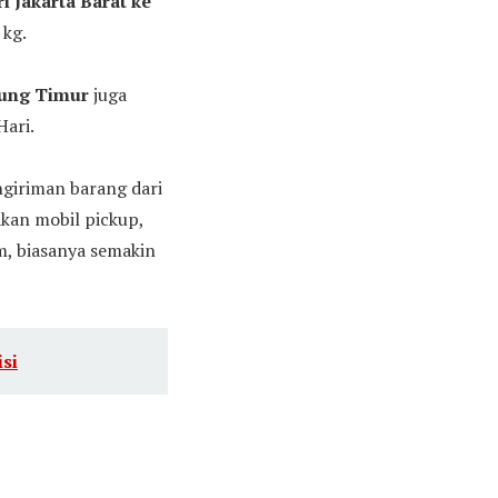
i Jakarta Barat ke
 kg.
pung Timur
juga
ari.
ngiriman barang dari
kan mobil pickup,
im, biasanya semakin
isi