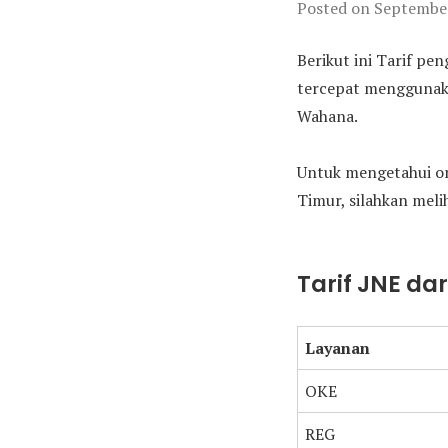
Posted on
September
Berikut ini Tarif pe
tercepat menggunakan
Wahana.
Untuk mengetahui on
Timur, silahkan melih
Tarif JNE da
Layanan
OKE
REG