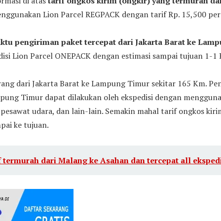
ormasi di atas
tarif ongkos kirim (ongkir) yang termurah dar
ggunakan Lion Parcel REGPACK dengan tarif Rp. 15,500 per
ktu pengiriman paket tercepat dari Jakarta Barat ke Lam
si Lion Parcel ONEPACK dengan estimasi sampai tujuan 1-1 H
rang dari Jakarta Barat ke Lampung Timur sekitar 165 Km. Pe
mpung Timur dapat dilakukan oleh ekspedisi dengan mengguna
, pesawat udara, dan lain-lain. Semakin mahal tarif ongkos kir
pai ke tujuan.
f termurah dari Malang ke Asahan dan tercepat all eksped