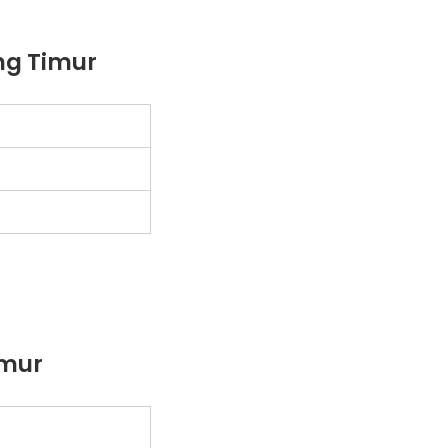
ng Timur
imur