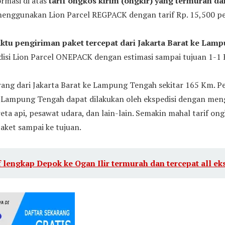
ormasi di atas
tarif ongkos kirim (ongkir) yang termurah dar
enggunakan Lion Parcel REGPACK dengan tarif Rp. 15,500 pe
ktu pengiriman paket tercepat dari Jakarta Barat ke Lam
si Lion Parcel ONEPACK dengan estimasi sampai tujuan 1-1 H
rang dari Jakarta Barat ke Lampung Tengah sekitar 165 Km. 
ke Lampung Tengah dapat dilakukan oleh ekspedisi dengan me
reta api, pesawat udara, dan lain-lain. Semakin mahal tarif ong
aket sampai ke tujuan.
f lengkap Depok ke Ogan Ilir termurah dan tercepat all ek