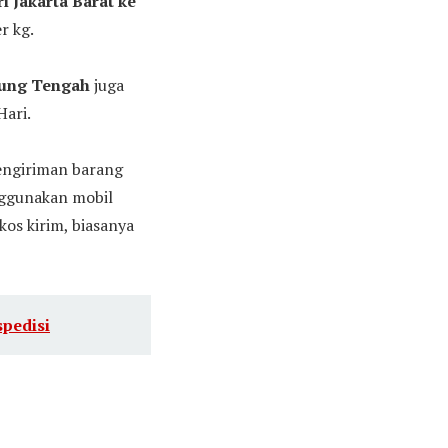
i Jakarta Barat ke
r kg.
pung Tengah
juga
ari.
Pengiriman barang
nggunakan mobil
kos kirim, biasanya
spedisi