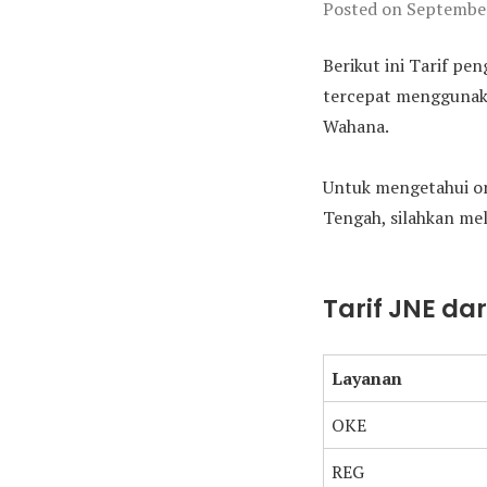
Posted on
September
Berikut ini Tarif pe
tercepat menggunakan
Wahana.
Untuk mengetahui on
Tengah, silahkan meli
Tarif JNE d
Layanan
OKE
REG